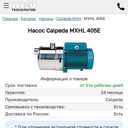
☰
Главная
·
Каталог
·
Насосы
·
Calpeda MXH
·
MXHL 405E
Насос Calpeda
MXHL 405E
Информация о товаре
Срок поставки:
от 5ти рабочих дней
Гарантия:
24 месяца
Производитель:
Calpeda
Самовывоз с производства:
Есть
Доставка по России:
Есть
* Для уточнения актуальной стоимости и сроков