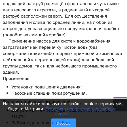
подающий раструб размещён фронтально и чуть выше
вала насосного агрегата, а радиальный выходной
раструб расположен сверху.
Для осуществления
заполнения и слива по средней линии, на любой из
сторон доступна специально предусмотренная пробка
(подобно зажимной коробке).
Применение насоса для систем водоснабжения
затрагивает как перекачку чистой воды(без
содержания каких-либо твердых примесей и химически
нейтральной к нержавеющей стали) для небольшой
группы домов, так и для небольшого промышленного
здания.
Применение
Установки повышения давления;
Насосные станции пожаротушения.
Эксплуатационные ограничения
На нашем сайте используются файлы cookie сервисами
Яндекс.Метрики.
Политика использования файлов
Допустимая температура жидкости от -15°C до
cookie
+110°C;
Рабочее давление до 8 Бар.
Хорошо