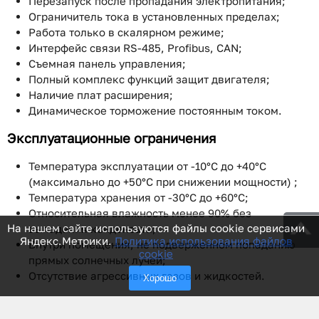
Перезапуск после пропадания электропитания;
Ограничитель тока в установленных пределах;
Работа только в скалярном режиме;
Интерфейс связи RS-485, Profibus, CAN;
Съемная панель управления;
Полный комплекс функций защит двигателя;
Наличие плат расширения;
Динамическое торможение постоянным током.
Эксплуатационные ограничения
Температура эксплуатации от -10°C до +40°C
(максимально до +50°C при снижении мощности) ;
Температура хранения от -30°C до +60°C;
Относительная влажность менее 90% без
На нашем сайте используются файлы cookie сервисами
выпадения конденсата;
Яндекс.Метрики.
Политика использования файлов
Внутри помещения, не подверженном попаданию
cookie
прямых солнечных лучей;
Отсутствие агрессивных газов и жидкостей.
Хорошо