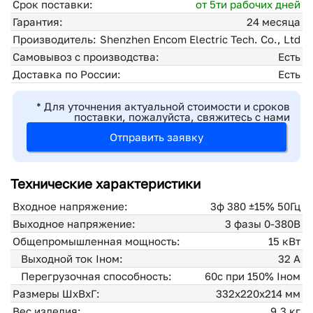
Срок поставки:
от 5ти рабочих дней
Гарантия:
24 месяца
Производитель:
Shenzhen Encom Electric Tech. Co., Ltd
Самовывоз с производства:
Есть
Доставка по России:
Есть
* Для уточнения актуальной стоимости и сроков
поставки, пожалуйста, свяжитесь с нами
Отправить заявку
Технические характеристики
Входное напряжение:
3ф 380 ±15% 50Гц
Выходное напряжение:
3 фазы 0-380В
Общепромышленная мощность:
15 кВт
Выходной ток Iном:
32 А
Перегрузочная способность:
60с при 150% Iном
Размеры ШхВхГ:
332x220x214 мм
Вес изделия:
9.3 кг