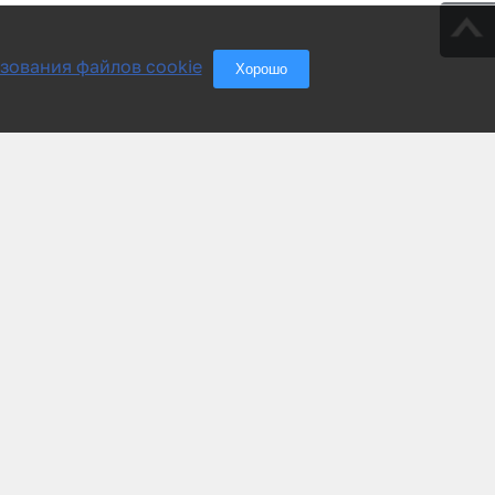
зования файлов cookie
Хорошо
Группа компаний «АСУ-Технология»
Тел./Факс: +7(495) 228-77-29
+7(800) 333-12-99
Эл. почта: info@asu-tech.ru
©2005 – 2025г. Все права защищены.
Любое копирование материалов сайта запрещено.
Политика обработки персональных данных