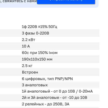
, свяжитесь с нами
1ф 220В ±15% 50Гц
3 фазы 0-220В
2.2 кВт
10 А
60с при 150% Iном
190x110x150 мм
2.5 кг
Встроен
6 цифровых, тип PNP/NPN
3 аналоговых
1й аналоговый - от 0 до 10В / 0-20мА
2й и 3й аналоговые - от -10 до 10В
2 релейных - до 250В, 3А