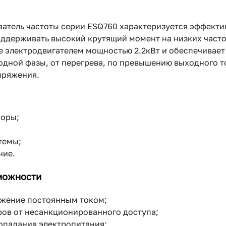
атель частоты серии ESQ760 характеризуется эффекти
оддерживать высокий крутящий момент на низких часто
 электродвигателем мощностью 2.2кВт и обеспечивает е
одной фазы, от перегрева, по превышению выходного т
пряжения.
оры;
темы;
ние.
можности
жение постоянным током;
ов от несанкционированного доступа;
опадания электропитания;