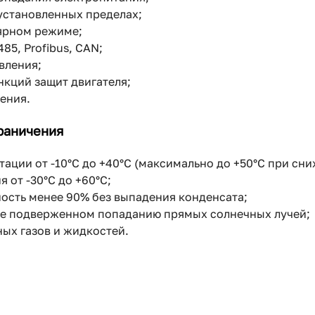
 установленных пределах;
лярном режиме;
85, Profibus, CAN;
вления;
кций защит двигателя;
ения.
раничения
тации от -10°C до +40°C (максимально до +50°C при сн
 от -30°C до +60°C;
ость менее 90% без выпадения конденсата;
не подверженном попаданию прямых солнечных лучей;
ных газов и жидкостей.