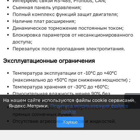
Интерфейс связи RS-485, Profibus, CAN;
Съемная панель управления;
Полный комплекс функций защит двигателя;
Наличие плат расширения;
Динамическое торможение постоянным током;
Блокировка параметров от несанкционированного
доступа;
Перезапуск после пропадания электропитания.
Эксплуатационные ограничения
Температура эксплуатации от -10°C до +40°C
(максимально до +50°C при снижении мощности) ;
Температура хранения от -30°C до +60°C;
Относительная влажность менее 90% без
На нашем сайте используются файлы cookie сервисами
выпадения конденсата;
Яндекс.Метрики.
Политика использования файлов
Внутри помещения, не подверженном попаданию
cookie
прямых солнечных лучей;
Отсутствие агрессивных газов и жидкостей.
Хорошо