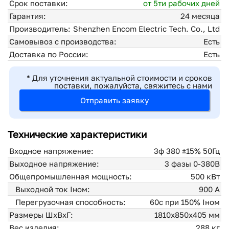
Срок поставки:
от 5ти рабочих дней
Гарантия:
24 месяца
Производитель:
Shenzhen Encom Electric Tech. Co., Ltd
Самовывоз с производства:
Есть
Доставка по России:
Есть
* Для уточнения актуальной стоимости и сроков
поставки, пожалуйста, свяжитесь с нами
Отправить заявку
Технические характеристики
Входное напряжение:
3ф 380 ±15% 50Гц
Выходное напряжение:
3 фазы 0-380В
Общепромышленная мощность:
500 кВт
Выходной ток Iном:
900 А
Перегрузочная способность:
60с при 150% Iном
Размеры ШхВхГ:
1810x850x405 мм
Вес изделия:
288 кг