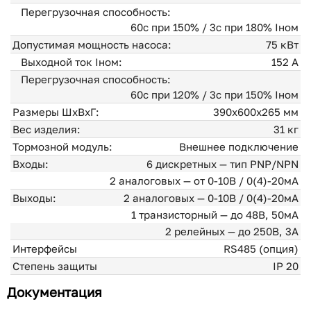
Перегрузочная способность:
60с при 150% / 3с при 180% Iном
Допустимая мощность насоса:
75 кВт
Выходной ток Iном:
152 А
Перегрузочная способность:
60с при 120% / 3с при 150% Iном
Размеры ШхВхГ:
390x600x265 мм
Вес изделия:
31 кг
Тормозной модуль:
Внешнее подключение
Входы:
6 дискретных — тип PNP/NPN
2 аналоговых — от 0-10В / 0(4)-20мА
Выходы:
2 аналоговых — 0-10В / 0(4)-20мА
1 транзисторный — до 48В, 50мА
2 релейных — до 250В, 3А
Интерфейсы
RS485 (опция)
Степень защиты
IP 20
Документация