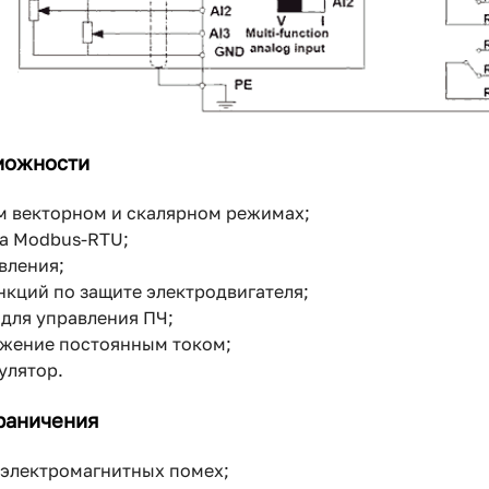
можности
м векторном и скалярном режимах;
а Modbus-RTU;
вления;
кций по защите электродвигателя;
для управления ПЧ;
жение постоянным током;
улятор.
раничения
 электромагнитных помех;