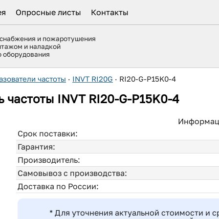
ея
Опросные листы
Контакты
оснабжения и пожаротушения
нтажом и наладкой
го оборудования
азователи частоты
·
INVT RI20G
·
RI20-G-P15K0-4
ь частоты
INVT RI20-G-P15K0-4
Информаци
Срок поставки:
Гарантия:
Производитель:
Самовывоз с производства:
Доставка по России:
* Для уточнения актуальной стоимости и с