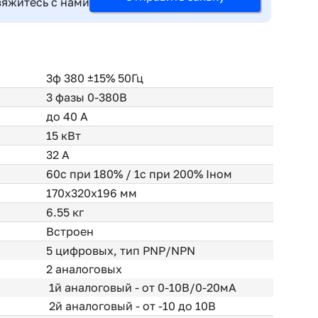
вяжитесь с нами
3ф 380 ±15% 50Гц
3 фазы 0-380В
до 40 А
15 кВт
32 А
60с при 180% / 1с при 200% Iном
170x320x196 мм
6.55 кг
Встроен
5 цифровых, тип PNP/NPN
2 аналоговых
1й аналоговый - от 0-10В/0-20мА
2й аналоговый - от -10 до 10В