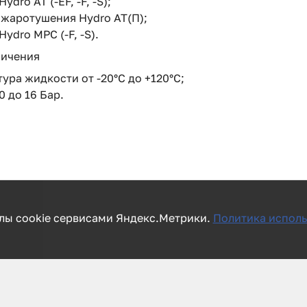
dro AT (-EF, -F, -S);
жаротушения Hydro AT(П);
ydro MPC (-F, -S).
ничения
ура жидкости от -20°C до +120°C;
0 до 16 Бар.
лы cookie сервисами Яндекс.Метрики.
Политика исполь