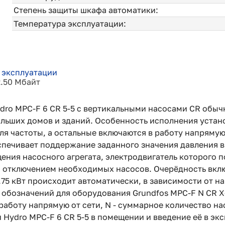
Степень защиты шкафа автоматики:
Температура эксплуатации:
 эксплуатации
2.50 Мбайт
ydro MPC-F 6 CR 5-5 с вертикальными насосами CR обы
ьших домов и зданий. Особенность исполнения установ
я частоты, а остальные включаются в работу напрямую 
печивает поддержание заданного значения давления в
ния насосного агрегата, электродвигатель которого п
и отключением необходимых насосов. Очерёдность вклю
75 кВт происходит автоматически, в зависимости от н
бозначений для оборудования Grundfos MPC-F N CR X-Y, 
работу напрямую от сети, N - суммарное количество нас
 Hydro MPC-F 6 CR 5-5 в помещении и введение её в э