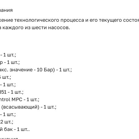
.
вания
ение технологического процесса и его текущего состо
 каждого из шести насосов.
 1 шт.;
- 1 шт.;
с. значение - 10 Бар) - 1 шт.;
 шт.;
 1 шт.;
1 - 1 шт.;
rol MPC - 1 шт.;
(всасывающий) - 1 шт.;
 1 шт.;
2 шт.;
бак - 1 шт..