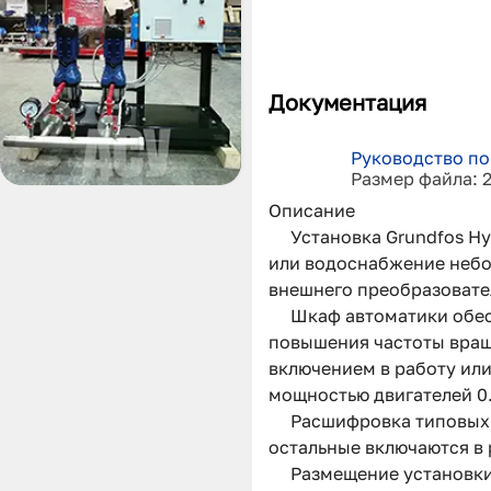
Документация
Руководство по
Размер файла: 
Описание
Установка Grundfos H
или водоснабжение небол
внешнего преобразовател
Шкаф автоматики обес
повышения частоты враще
включением в работу ил
мощностью двигателей 0.
Расшифровка типовых о
остальные включаются в 
Размещение установки