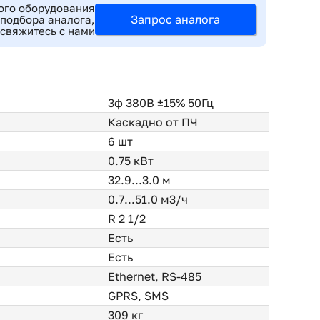
ого оборудования
Запрос аналога
 подбора аналога,
 свяжитесь с нами
3ф 380В ±15% 50Гц
Каскадно от ПЧ
6 шт
0.75 кВт
32.9...3.0 м
0.7...51.0 м3/ч
R 2 1/2
Есть
Есть
Ethernet, RS-485
GPRS, SMS
309 кг