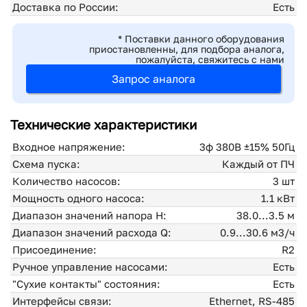
Доставка по России:
Есть
* Поставки данного оборудования
приостановленны, для подбора аналога,
пожалуйста, свяжитесь с нами
Запрос аналога
Технические характеристики
Входное напряжение:
3ф 380В ±15% 50Гц
Схема пуска:
Каждый от ПЧ
Количество насосов:
3 шт
Мощность одного насоса:
1.1 кВт
Диапазон значений напора H:
38.0...3.5 м
Диапазон значений расхода Q:
0.9...30.6 м3/ч
Присоединение:
R2
Ручное управление насосами:
Есть
"Сухие контакты" состояния:
Есть
Интерфейсы связи:
Ethernet, RS-485