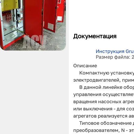
Документация
Инструкция Gru
Размер файла: 
Описание
Компактную установку
электродвигателей, при
В данной линейке обо
управления осуществляе
вращения насосных агрег
или выключения - для со
агрегатов реализуется а
Типовое обозначение д
преобразователем, N - э