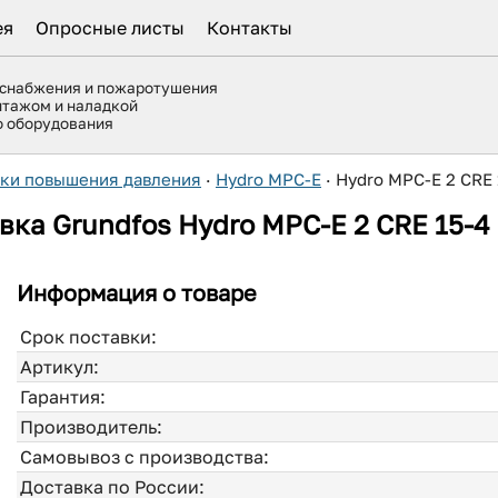
ея
Опросные листы
Контакты
оснабжения и пожаротушения
нтажом и наладкой
го оборудования
вки повышения давления
·
Hydro MPC-E
·
Hydro MPC-E 2 CRE 
вка Grundfos Hydro MPC-E 2 CRE 15-4
Информация о товаре
Срок поставки:
Артикул:
Гарантия:
Производитель:
Самовывоз с производства:
Доставка по России: