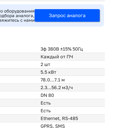
го оборудования
Запрос аналога
одбора аналога,
вяжитесь с нами
3ф 380В ±15% 50Гц
Каждый от ПЧ
2 шт
5.5 кВт
78.0...7.1 м
2.3...56.2 м3/ч
DN 80
Есть
Есть
Ethernet, RS-485
GPRS, SMS