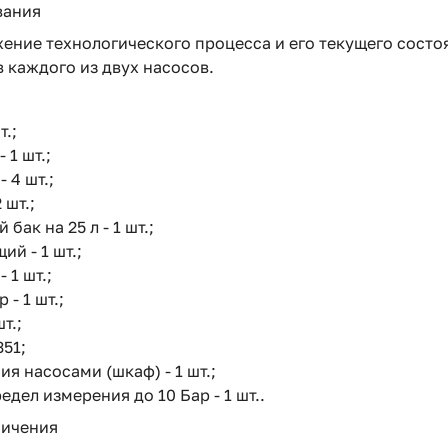
вания
ение технологического процесса и его текущего состо
 каждого из двух насосов.
т.;
 1 шт.;
 4 шт.;
 шт.;
ак на 25 л - 1 шт.;
й - 1 шт.;
 1 шт.;
- 1 шт.;
т.;
351;
я насосами (шкаф) - 1 шт.;
едел измерения до 10 Бар - 1 шт..
ничения