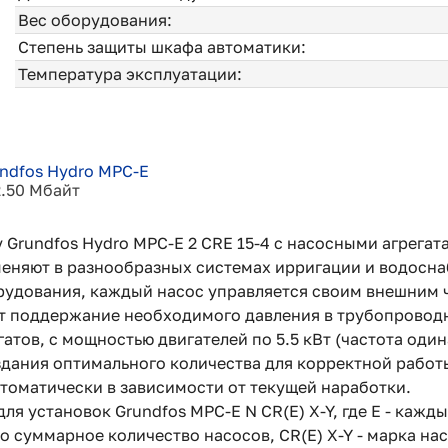
Вес оборудования:
Степень защиты шкафа автоматики:
Температура эксплуатации:
ndfos Hydro MPC-E
2.50 Мбайт
 Grundfos Hydro MPC-E 2 CRE 15-4 с насосными агрегат
меняют в разнообразных системах ирригации и водосна
рудования, каждый насос управляется своим внешним 
т поддержание необходимого давления в трубопровод
атов, с мощностью двигателей по 5.5 кВт (частота один
здания оптимального количества для корректной работ
втоматически в зависимости от текущей наработки.
ля установок Grundfos MPC-E N CR(E) X-Y, где E - ка
то суммарное количество насосов, CR(E) X-Y - марка на