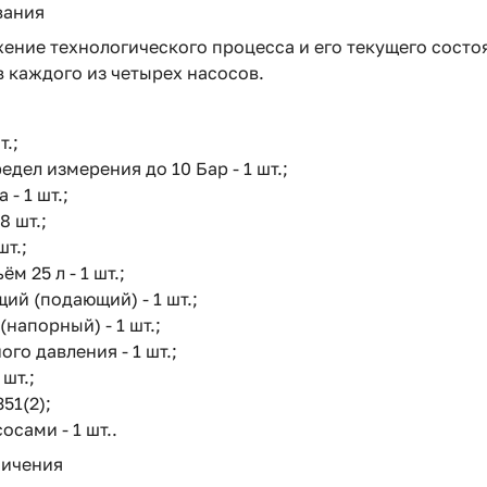
вания
ение технологического процесса и его текущего состо
 каждого из четырех насосов.
т.;
едел измерения до 10 Бар - 1 шт.;
 - 1 шт.;
8 шт.;
шт.;
 25 л - 1 шт.;
ий (подающий) - 1 шт.;
напорный) - 1 шт.;
о давления - 1 шт.;
 шт.;
51(2);
сами - 1 шт..
ничения