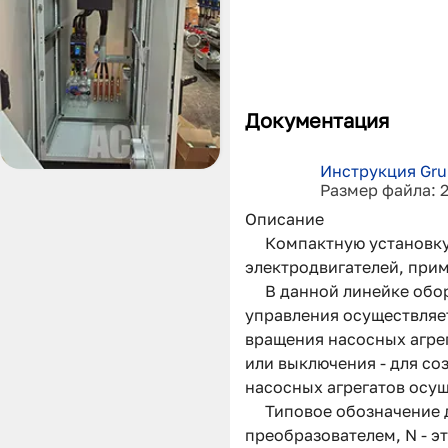
Документация
Инструкция Gru
Размер файла: 
Описание
Компактную установку
электродвигателей, при
В данной линейке обо
управления осуществляе
вращения насосных агрег
или выключения - для со
насосных агрегатов осущ
Типовое обозначение д
преобразователем, N - э