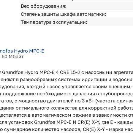
Вес оборудования:
Степень защиты шкафа автоматики:
Температура эксплуатации:
ndfos Hydro MPC-E
2.50 Мбайт
 Grundfos Hydro MPC-E 4 CRE 15-2 с насосными агрегат
меняют в разнообразных системах ирригации и водосна
рудования, каждый насос управляется своим внешним 
т поддержание необходимого давления в трубопровод
атов, с мощностью двигателей по 3 кВт (частота одинак
здания оптимального количества для корректной работ
ествляется в автоматическом режиме в зависимости от
ля установок Grundfos MPC-E N CR(E) X-Y, где E - ка
то суммарное количество насосов, CR(E) X-Y - марка на