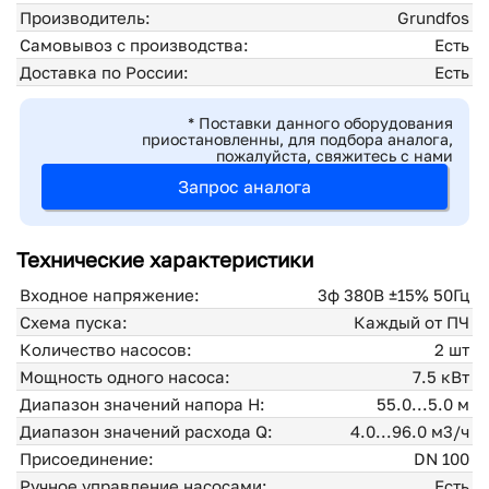
Производитель:
Grundfos
Самовывоз с производства:
Есть
Доставка по России:
Есть
* Поставки данного оборудования
приостановленны, для подбора аналога,
пожалуйста, свяжитесь с нами
Запрос аналога
Технические характеристики
Входное напряжение:
3ф 380В ±15% 50Гц
Схема пуска:
Каждый от ПЧ
Количество насосов:
2 шт
Мощность одного насоса:
7.5 кВт
Диапазон значений напора H:
55.0...5.0 м
Диапазон значений расхода Q:
4.0...96.0 м3/ч
Присоединение:
DN 100
Ручное управление насосами:
Есть