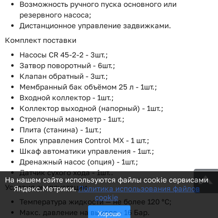
Возможность ручного пуска основного или
резервного насоса;
Дистанционное управление задвижками.
Комплект поставки
Насосы CR 45-2-2 - 3шт.;
Затвор поворотный - 6шт.;
Клапан обратный - 3шт.;
Мембранный бак объёмом 25 л - 1шт.;
Входной коллектор - 1шт.;
Коллектор выходной (напорный) - 1шт.;
Стрелочный манометр - 1шт.;
Плита (станина) - 1шт.;
Блок управления Control MX - 1 шт.;
Шкаф автоматики управления - 1шт.;
Дренажный насос (опция) - 1шт.;
Датчик сухого хода - 1шт..
На нашем сайте используются файлы cookie сервисами
Условия эксплуатации
Яндекс.Метрики.
Политика использования файлов
cookie
Температура жидкости — не более 120 °С;
Макс. давление на выходе - 16 Бар.
Хорошо