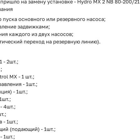
ришло на замену установке - Hydro MX 2 NB 80-200/211
вания
 пуска основного или резервного насоса;
вление задвижками;
ия каждого из двух насосов;
тический переход на резервную линию).
 - 2шт.;
;
ol MX - 1 шт.;
вления - 1шт.;
ия) - 1шт.;
1шт.;
 4шт.;
т.;
 - 1шт.;
ий (подающий) - 1шт.;
 1шт.;