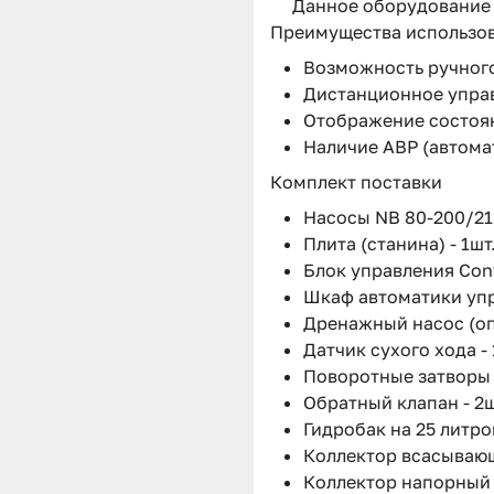
Данное оборудование п
Преимущества использо
Возможность ручного
Дистанционное упра
Отображение состоян
Наличие АВР (автома
Комплект поставки
Насосы NB 80-200/211
Плита (станина) - 1шт.
Блок управления Contr
Шкаф автоматики упра
Дренажный насос (опц
Датчик сухого хода - 
Поворотные затворы -
Обратный клапан - 2ш
Гидробак на 25 литров
Коллектор всасывающ
Коллектор напорный -