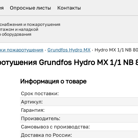
ея
Опросные листы
Контакты
оснабжения и пожаротушения
нтажом и наладкой
го оборудования
вки пожаротушения
·
Grundfos Hydro MX
·
Hydro MX 1/1 NB 8
отушения Grundfos Hydro MX 1/1 NB 
Информация о товаре
Срок поставки:
Артикул:
Гарантия:
Производитель:
Самовывоз с производства:
Доставка по России: