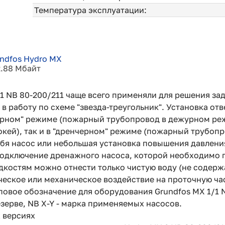
Температура эксплуатации:
ndfos Hydro MX
2.88 Мбайт
/1 NB 80-200/211 чаще всего применяли для решения з
в работу по схеме "звезда-треугольник".
Установка отв
лерном" режиме (пожарный трубопровод в дежурном ре
кей), так и в "дренчерном" режиме (пожарный трубопр
себя насос или небольшая установка повышения давлен
подключение дренажного насоса, которой необходимо п
костям можно отнести только чистую воду (не содержа
еское или механическое воздействие на проточную час
вое обозначение для оборудования Grundfos MX 1/1 NB
езерве, NB X-Y - марка применяемых насосов.
 версиях