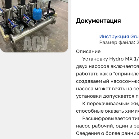
Документация
Инструкция Gru
Размер файла: 
Описание
Установку Hydro MX 1
двух насосов включается 
работать как в "спринк
создаваемый насосом-жо
насоса может взять на 
установки допускается 
К перекачиваемым жид
способные оказать химич
Расшифровывается типо
насос рабочий, один в р
Сведения о более ранних