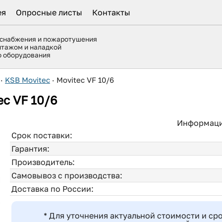
ея
Опросные листы
Контакты
оснабжения и пожаротушения
нтажом и наладкой
го оборудования
·
KSB Movitec
·
Movitec VF 10/6
ec VF 10/6
Информаци
Срок поставки:
Гарантия:
Производитель:
Самовывоз с производства:
Доставка по России:
* Для уточнения актуальной стоимости и ср