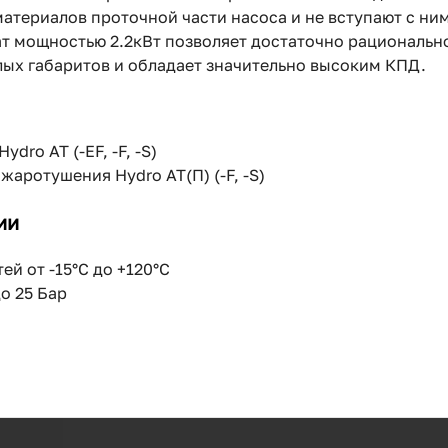
атериалов проточной части насоса и не вступают с ни
ат мощностью 2.2кВт позволяет достаточно рациональн
лых габаритов и обладает значительно высоким КПД.
dro AT (-EF, -F, -S)
аротушения Hydro AT(П) (-F, -S)
ии
й от -15°C до +120°C
о 25 Бар