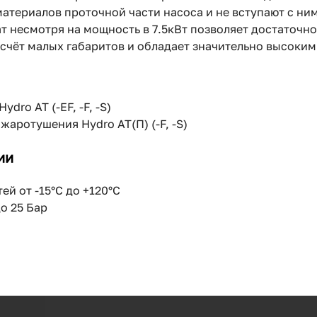
атериалов проточной части насоса и не вступают с ни
т несмотря на мощность в 7.5кВт позволяет достаточн
счёт малых габаритов и обладает значительно высоки
dro AT (-EF, -F, -S)
аротушения Hydro AT(П) (-F, -S)
ии
й от -15°C до +120°C
о 25 Бар