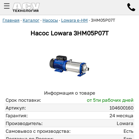
☰
Главная
·
Каталог
·
Насосы
·
Lowara e-HM
·
3HM05P07T
Насос Lowara
3HM05P07T
Информация о товаре
Срок поставки:
от 5ти рабочих дней
Артикул:
104600160
Гарантия:
24 месяца
Производитель:
Lowara
Самовывоз с производства:
Есть
Доставка по России:
Есть