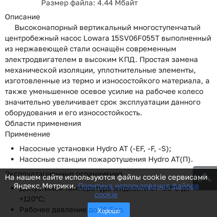
Размер файла: 4.44 Мбайт
Описание
Высоконапорный вертикальный многоступенчатый
центробежный насос Lowara 15SV06F055T выполненный
из нержавеющей стали оснащён современным
электродвигателем в высоким КПД. Простая замена
механической изоляции, уплотнительные элементы,
изготовленные из термо и износостойкого материала, а
также уменьшенное осевое усилие на рабочее колесо
значительно увеличивает срок эксплуатации данного
оборудования и его износостойкость.
Области применения
Применение
Насосные установки Hydro AT (-EF, -F, -S);
Насосные станции пожаротушения Hydro AT(П).
Эксплуатационные ограничения
На нашем сайте используются файлы cookie сервисами
Яндекс.Метрики.
Политика использования файлов
Допустимая температура жидкости от -30°C до
cookie
+120°C;
Рабочее давление до 16 Бар.
Хорошо