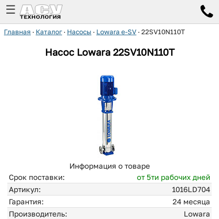
☰
Главная
·
Каталог
·
Насосы
·
Lowara e-SV
·
22SV10N110T
Насос Lowara
22SV10N110T
Информация о товаре
Срок поставки:
от 5ти рабочих дней
Артикул:
1016LD704
Гарантия:
24 месяца
Производитель:
Lowara