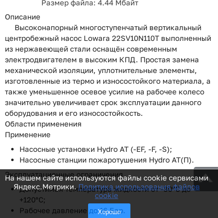
Размер файла: 4.44 Мбайт
Описание
Высоконапорный многоступенчатый вертикальный
центробежный насос Lowara 22SV10N110T выполненный
из нержавеющей стали оснащён современным
электродвигателем в высоким КПД. Простая замена
механической изоляции, уплотнительные элементы,
изготовленные из термо и износостойкого материала, а
также уменьшенное осевое усилие на рабочее колесо
значительно увеличивает срок эксплуатации данного
оборудования и его износостойкость.
Области применения
Применение
Насосные установки Hydro AT (-EF, -F, -S);
Насосные станции пожаротушения Hydro AT(П).
Эксплуатационные ограничения
На нашем сайте используются файлы cookie сервисами
Яндекс.Метрики.
Политика использования файлов
Допустимая температура жидкости от -30°C до
cookie
+120°C;
Рабочее давление до 16 Бар.
Хорошо