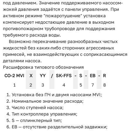
под давлением. Значение поддерживаемого насосом-
жокей давления задаётся с панели управления. При
активном режиме "пожаротушение" установка
компенсирует недостающее давление в выходном
противопожарном трубопроводе для поддержания
требуемого расхода воды.
Возможно перекачивание разнообразных чистых
жидкостей без каких-либо сторонних агрессивных
примесей, не взаимодействующих с соприкасающимися
деталями насоса.
Расшифровка типового обозначения
CO-2 MVI
Х
YY
/
SK-FFS
-
S
-
EB
-
R
1
2
3
4
5
7
8
Установка без ПЧ и двумя насосами MVI;
Номинальное значение расхода;
Число ступеней насоса;
Тип контроллера управления;
S — сплинклерный тип;
EB — отсутствие разделительной задвижки;