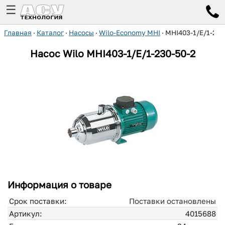
☰
Главная
·
Каталог
·
Насосы
·
Wilo-Economy MHI
·
MHI403-1/E/1-230
Насос Wilo
MHI403-1/E/1-230-50-2
Информация о товаре
Срок поставки:
Поставки остановлены
Артикул:
4015688