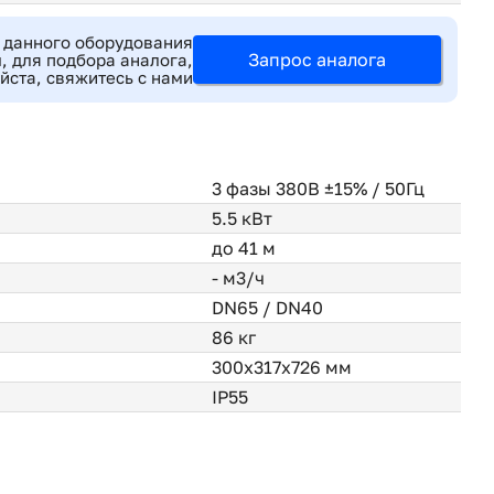
 данного оборудования
Запрос аналога
, для подбора аналога,
йста, свяжитесь с нами
3 фазы 380В ±15% / 50Гц
5.5 кВт
до 41 м
- м3/ч
DN65 / DN40
86 кг
300х317х726 мм
IP55