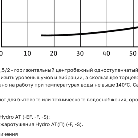
-5,5/2 - горизонтальный центробежный одноступенчатый
изить уровень шумов и вибрации, а скользящее торцев
но на работу при температурах воды не выше 140°C. Са
ют для бытового или технического водоснабжения, ор
dro AT (-EF, -F, -S);
аротушения Hydro AT(П) (-F, -S).
ничения