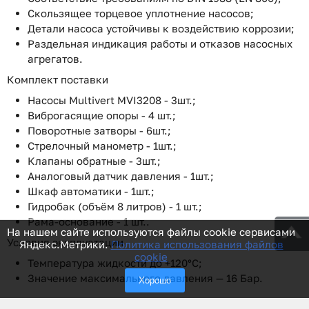
Скользящее торцевое уплотнение насосов;
Детали насоса устойчивы к воздействию коррозии;
Раздельная индикация работы и отказов насосных
агрегатов.
Комплект поставки
Насосы Multivert MVI3208 - 3шт.;
Виброгасящие опоры - 4 шт.;
Поворотные затворы - 6шт.;
Стрелочный манометр - 1шт.;
Клапаны обратные - 3шт.;
Аналоговый датчик давления - 1шт.;
Шкаф автоматики - 1шт.;
Гидробак (объём 8 литров) - 1 шт.;
Рама-основание - 1 шт..
На нашем сайте используются файлы cookie сервисами
Условия эксплуатации
Яндекс.Метрики.
Политика использования файлов
cookie
Температура жидкости до +120°С;
Значение максимального давления — 16 Бар.
Хорошо