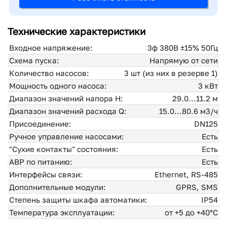
Технические характеристики
Входное напряжение:
3ф 380В ±15% 50Гц
Схема пуска:
Напрямую от сети
Количество насосов:
3 шт (из них в резерве 1)
Мощность одного насоса:
3 кВт
Диапазон значений напора H:
29.0...11.2 м
Диапазон значений расхода Q:
15.0...80.6 м3/ч
Присоединение:
DN125
Ручное управление насосами:
Есть
"Сухие контакты" состояния:
Есть
АВР по питанию:
Есть
Интерфейсы связи:
Ethernet, RS-485
Дополнительные модули:
GPRS, SMS
Степень защиты шкафа автоматики:
IP54
Температура эксплуатации:
от +5 до +40°С