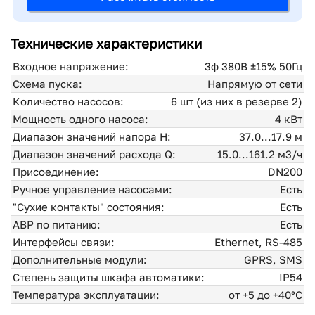
Технические характеристики
Входное напряжение:
3ф 380В ±15% 50Гц
Схема пуска:
Напрямую от сети
Количество насосов:
6 шт (из них в резерве 2)
Мощность одного насоса:
4 кВт
Диапазон значений напора H:
37.0...17.9 м
Диапазон значений расхода Q:
15.0...161.2 м3/ч
Присоединение:
DN200
Ручное управление насосами:
Есть
"Сухие контакты" состояния:
Есть
АВР по питанию:
Есть
Интерфейсы связи:
Ethernet, RS-485
Дополнительные модули:
GPRS, SMS
Степень защиты шкафа автоматики:
IP54
Температура эксплуатации:
от +5 до +40°С