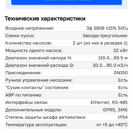
Технические характеристики
Входное напряжение:
3ф 380В ±15% 50Гц
Схема пуска:
Звезда-треугольник
Количество насосов:
2 шт (из них в резерве 1)
Мощность одного насоса:
22 кВт
Диапазон значений напора H:
119.0...69.5 м
Диапазон значений расхода Q:
30.0...85.0 м3/ч
Присоединение:
DN150
Ручное управление насосами:
Есть
"Сухие контакты" состояния:
Есть
АВР по питанию:
Есть
Интерфейсы связи:
Ethernet, RS-485
Дополнительные модули:
GPRS, SMS
Степень защиты шкафа автоматики:
IP54
Температура эксплуатации:
от +5 до +40°С