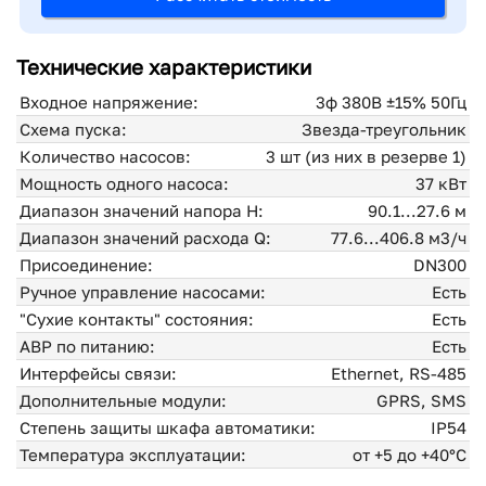
Технические характеристики
Входное напряжение:
3ф 380В ±15% 50Гц
Схема пуска:
Звезда-треугольник
Количество насосов:
3 шт (из них в резерве 1)
Мощность одного насоса:
37 кВт
Диапазон значений напора H:
90.1...27.6 м
Диапазон значений расхода Q:
77.6...406.8 м3/ч
Присоединение:
DN300
Ручное управление насосами:
Есть
"Сухие контакты" состояния:
Есть
АВР по питанию:
Есть
Интерфейсы связи:
Ethernet, RS-485
Дополнительные модули:
GPRS, SMS
Степень защиты шкафа автоматики:
IP54
Температура эксплуатации:
от +5 до +40°С