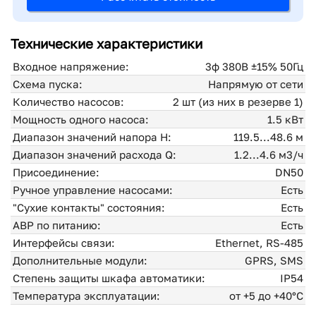
Технические характеристики
Входное напряжение:
3ф 380В ±15% 50Гц
Схема пуска:
Напрямую от сети
Количество насосов:
2 шт (из них в резерве 1)
Мощность одного насоса:
1.5 кВт
Диапазон значений напора H:
119.5...48.6 м
Диапазон значений расхода Q:
1.2...4.6 м3/ч
Присоединение:
DN50
Ручное управление насосами:
Есть
"Сухие контакты" состояния:
Есть
АВР по питанию:
Есть
Интерфейсы связи:
Ethernet, RS-485
Дополнительные модули:
GPRS, SMS
Степень защиты шкафа автоматики:
IP54
Температура эксплуатации:
от +5 до +40°С