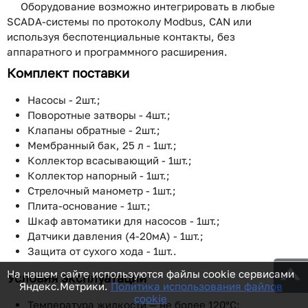
Оборудование возможно интегрировать в любые
SCADA-системы по протоколу Modbus, CAN или
используя беспотенциальные контакты, без
аппаратного и программного расширения.
Комплект поставки
Насосы - 2шт.;
Поворотные затворы - 4шт.;
Клапаны обратные - 2шт.;
Мембранный бак, 25 л - 1шт.;
Коллектор всасывающий - 1шт.;
Коллектор напорный - 1шт.;
Стрелочный манометр - 1шт.;
Плита-основание - 1шт.;
Шкаф автоматики для насосов - 1шт.;
Датчики давления (4-20мА) - 1шт.;
Защита от сухого хода - 1шт..
На нашем сайте используются файлы cookie сервисами
Условия эксплуатации
Яндекс.Метрики.
Политика использования файлов
cookie
Температура жидкости — не более 120°С;