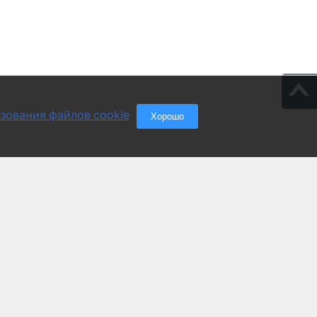
зования файлов cookie
Хорошо
Группа компаний «АСУ-Технология»
Тел./Факс: +7(495) 228-77-29
+7(800) 333-12-99