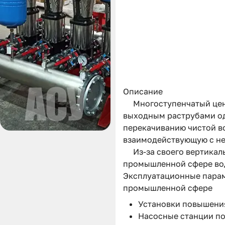
Описание
Многоступенчатый цен
выходным раструбами од
перекачиванию чистой во
взаимодействующую с н
Из-за своего вертикал
промышленной сфере вод
Эксплуатационные парам
промышленной сфере
Установки повышения
Насосные станции п