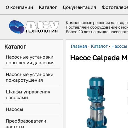
О компании
Каталог
Документация
Фотогалер
Комплексные решения для вод
Поставляем оборудование с мо
Более 20 лет на рынке насосно
Каталог
Главная
·
Каталог
·
Насосы
Насос Calpeda
M
Насосные установки
повышения давления
Насосные установки
пожаротушения
Шкафы управления
насосами
Насосы
Преобразователи
частоты