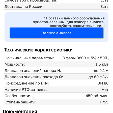
Самовывоз с производства:
Есть
Доставка по России:
Есть
* Поставки данного оборудования
приостановленны, для подбора аналога,
пожалуйста, свяжитесь с нами
Запрос аналога
Технические характеристики
Номинальные параметры:
3 фазы 380В ±15% / 50Гц
Мощность:
1.5 кВт
Диапазон значений напора H:
до 9.1 м
Диапазон значений расхода Q:
до 60 м3/ч
Присоединение по DIN:
DN 80
Наличие PTC-датчика:
Нет
Особенности:
1450 об./мин
Степень защиты:
IP55
Документация