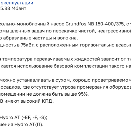
 эксплуатации
25.88 Мбайт
ольно-моноблочный насос Grundfos NB 150-400/375, с
омышленных задач по перекачке чистой, неагрессивно
о абразивные частицы и волокна.
щность в 75кВт, с расположенным горизонтально всас
 температура перекачиваемых жидкостей зависит от ти
скается использование базовой комплектации такого н
можно устанавливать в сухом, хорошо проветриваемо
осадков, где отсутствует угроза промерзания оборудо
помещении не должна быть выше 95%.
NB имеют высокий КПД.
dro AT (-EF, -F, -S);
ения Hydro АТ(П).