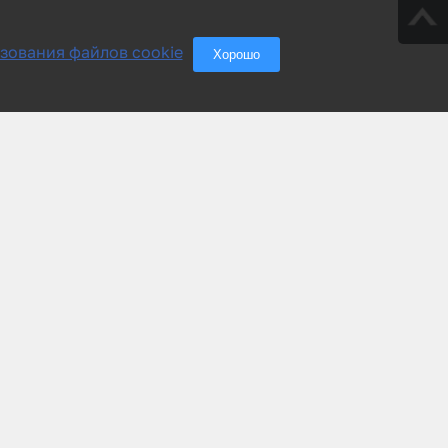
зования файлов cookie
Хорошо
Группа компаний «АСУ-Технология»
Тел./Факс: +7(495) 228-77-29
+7(800) 333-12-99
Эл. почта: info@asu-tech.ru
©2005 – 2025г. Все права защищены.
Любое копирование материалов сайта запрещено.
Политика обработки персональных данных