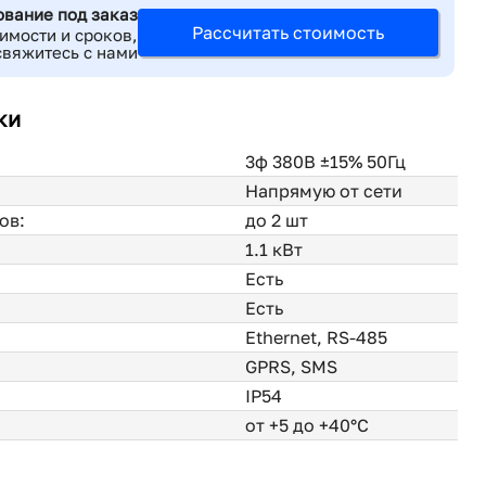
ование под заказ
Рассчитать стоимость
имости и сроков,
свяжитесь с нами
ки
3ф 380В ±15% 50Гц
Напрямую от сети
ов:
до 2 шт
1.1 кВт
Есть
Есть
Ethernet, RS-485
GPRS, SMS
IP54
от +5 до +40°С