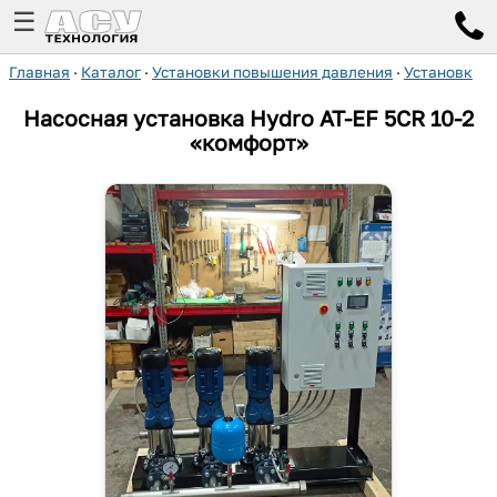
☰
Главная
·
Каталог
·
Установки повышения давления
·
Установки H
Насосная установка Hydro AT-EF 5CR 10-2
«комфорт»